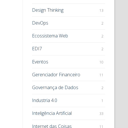
Design Thinking
13
DevOps
2
Ecossistema Web
2
EDI7
2
Eventos
10
Gerenciador Financeiro
11
Governança de Dados
2
Industria 4.0
1
Inteligência Artificial
33
Internet das Coisas
11