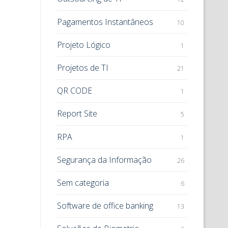
Pagamentos Instantâneos
10
Projeto Lógico
1
Projetos de TI
21
QR CODE
1
Report Site
5
RPA
1
Segurança da Informação
26
Sem categoria
6
Software de office banking
13