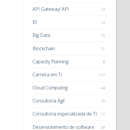
API Gateway/ API
12
BI
12
Big Data
15
Blockchain
71
Capacity Planning
8
Carreira em TI
117
Cloud Computing
44
Consultoria Ágil
10
Consultoria especializada de TI
17
Desenvolvimento de software
29