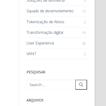
Soluções de Biometria
3
Squads de desenvolvimento
12
Tokenização de Ativos
2
Transformação digital
15
User Experience
20
VAN7
2
PESQUISAR
ARQUIVOS