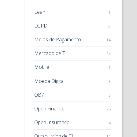
Lean
1
LGPD
8
Meios de Pagamento
14
Mercado de TI
24
Mobile
1
Moeda Digital
3
OB7
3
Open Finance
26
Open Insurance
4
Outsourcing de TI
12