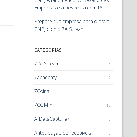
CNPJ Alfanumérico: O Desafio das
Empresas e a Resposta com IA
Prepare sua empresa para o novo
CNPJ com o 7AIStream
CATEGORIAS
7 AI Stream
4
7academy
2
7Coins
4
7COMm
12
AIDataCapture7
5
Antecipação de recebíveis
3