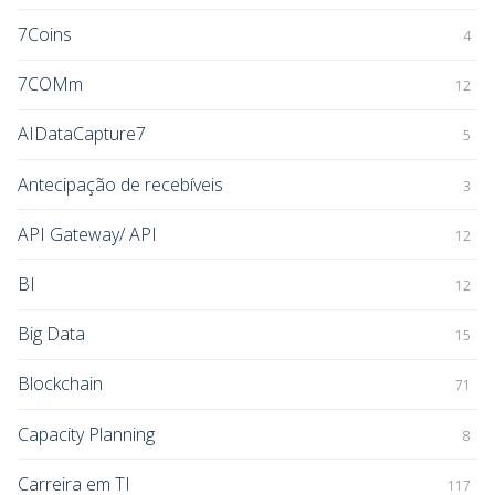
7Coins
4
7COMm
12
AIDataCapture7
5
Antecipação de recebíveis
3
API Gateway/ API
12
BI
12
Big Data
15
Blockchain
71
Capacity Planning
8
Carreira em TI
117