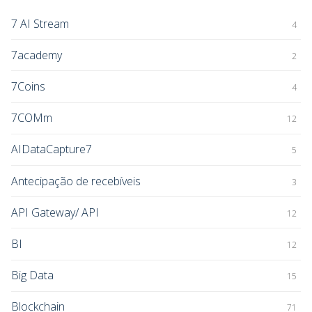
7 AI Stream
4
7academy
2
7Coins
4
7COMm
12
AIDataCapture7
5
Antecipação de recebíveis
3
API Gateway/ API
12
BI
12
Big Data
15
Blockchain
71