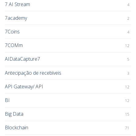
7 AI Stream
4
7academy
2
7Coins
4
7COMm
12
AIDataCapture7
5
Antecipação de recebíveis
3
API Gateway/ API
12
BI
12
Big Data
15
Blockchain
71