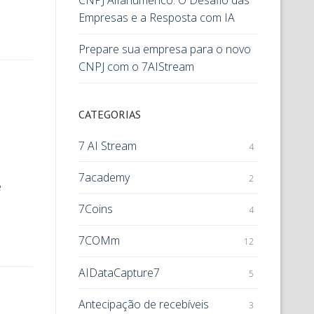
CNPJ Alfanumérico: O Desafio das
Empresas e a Resposta com IA
Prepare sua empresa para o novo
CNPJ com o 7AIStream
CATEGORIAS
7 AI Stream
4
7academy
2
e
7Coins
4
7COMm
12
AIDataCapture7
5
Antecipação de recebíveis
3