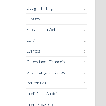
Design Thinking
13
DevOps
2
Ecossistema Web
2
EDI7
2
Eventos
10
Gerenciador Financeiro
11
Governança de Dados
2
Industria 4.0
1
Inteligência Artificial
33
Internet das Coisas
11