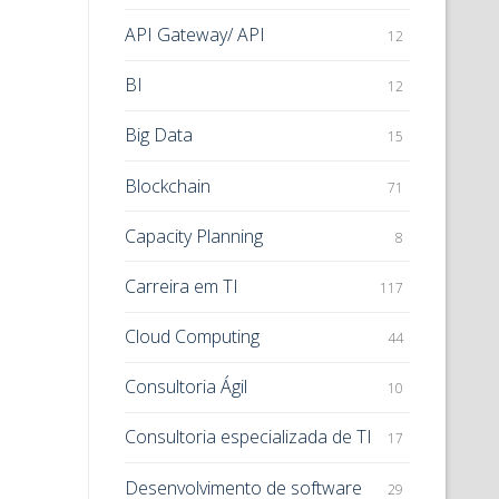
API Gateway/ API
12
BI
12
Big Data
15
Blockchain
71
Capacity Planning
8
Carreira em TI
117
Cloud Computing
44
Consultoria Ágil
10
Consultoria especializada de TI
17
Desenvolvimento de software
29