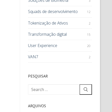
Soluções de Biometria
3
Squads de desenvolvimento
12
Tokenização de Ativos
2
Transformação digital
15
User Experience
20
VAN7
2
PESQUISAR
ARQUIVOS