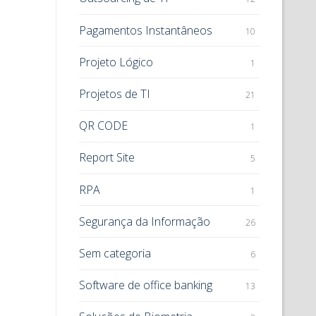
Pagamentos Instantâneos
10
Projeto Lógico
1
Projetos de TI
21
QR CODE
1
Report Site
5
RPA
1
Segurança da Informação
26
Sem categoria
6
Software de office banking
13