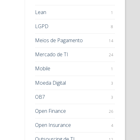
Lean
1
LGPD
8
Meios de Pagamento
14
Mercado de TI
24
Mobile
1
Moeda Digital
3
OB7
3
Open Finance
26
Open Insurance
4
Outsourcing de TI
12