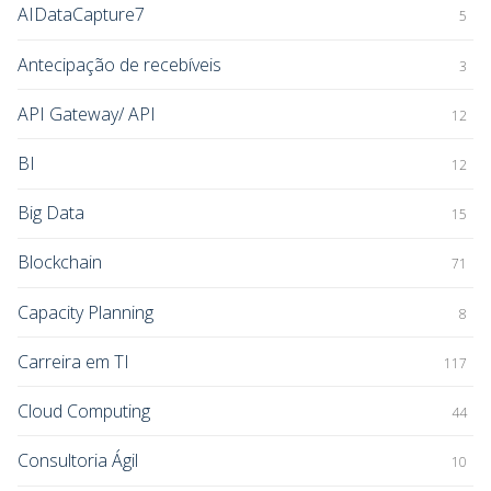
AIDataCapture7
5
Antecipação de recebíveis
3
API Gateway/ API
12
BI
12
Big Data
15
Blockchain
71
Capacity Planning
8
Carreira em TI
117
Cloud Computing
44
Consultoria Ágil
10