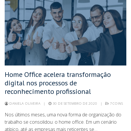
Home Office acelera transformação
digital nos processos de
reconhecimento profissional
DANIELA OLIVEIRA
|
30 DE SETEMBRO DE 2020
|
7COINS
Nos últimos meses, uma nova forma de organização do
trabalho se consolidou: o home office. Em um cenário
atípico, até as empresas mais reticentes se…