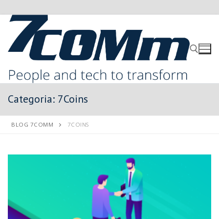
Categoria:
7Coins
BLOG 7COMM
7COINS