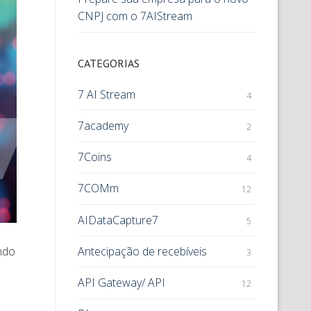
CNPJ com o 7AIStream
CATEGORIAS
7 AI Stream
4
7academy
2
7Coins
4
7COMm
12
AIDataCapture7
5
Antecipação de recebíveis
ndo
3
API Gateway/ API
12