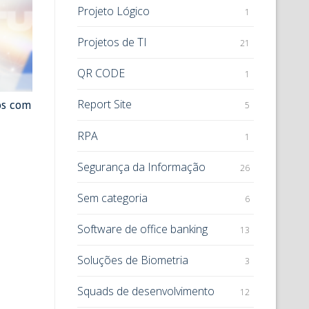
Projeto Lógico
1
Projetos de TI
21
QR CODE
1
os com
Report Site
5
RPA
1
Segurança da Informação
26
Sem categoria
6
Software de office banking
13
Soluções de Biometria
3
Squads de desenvolvimento
12