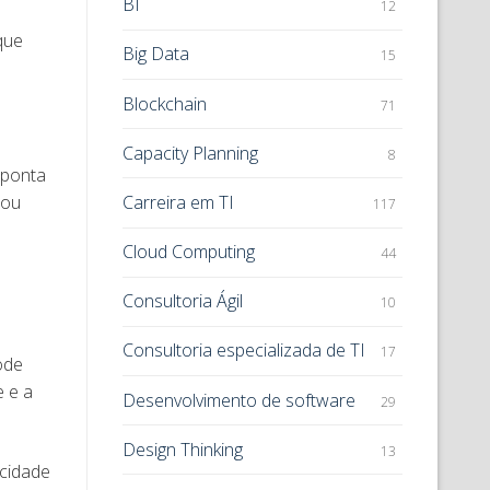
BI
12
que
Big Data
15
Blockchain
71
Capacity Planning
8
 ponta
 ou
Carreira em TI
117
Cloud Computing
44
Consultoria Ágil
10
Consultoria especializada de TI
17
ode
 e a
Desenvolvimento de software
29
Design Thinking
13
acidade