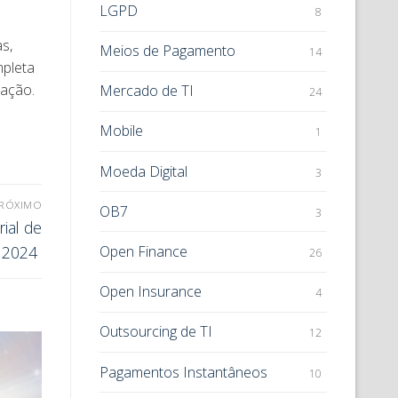
LGPD
8
s,
Meios de Pagamento
14
mpleta
ação.
Mercado de TI
24
Mobile
1
Moeda Digital
3
RÓXIMO
OB7
3
rial de
e 2024
Open Finance
26
Open Insurance
4
Outsourcing de TI
12
Pagamentos Instantâneos
10