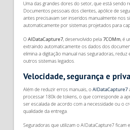
Uma das grandes dores do setor, que está sendo reso
Documentos pessoais dos clientes, apólice de segur
antes precisavam ser inseridos manualmente nos s
automaticamente por sistemas projetados para captu
O
AIDataCapture7
, desenvolvido pela
7COMm
, é 
extraindo automaticamente os dados dos document
elimina a digitação manual nas seguradoras, reduz 
outros sistemas legados.
Velocidade, segurança e priv
Além de reduzir erros manuais, o
AIDataCapture7
processar 180k de tokens, o que corresponde a a
ser escalada de acordo com a necessidade ou o cr
qualidade da entrega.
Seguradoras que utilizam o AIDataCapture7 ficam 