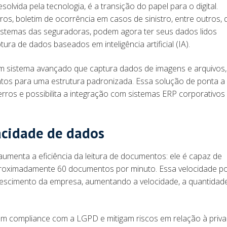
lvida pela tecnologia, é a transição do papel para o digital.
os, boletim de ocorrência em casos de sinistro, entre outros, 
istemas das seguradoras, podem agora ter seus dados lidos
ra de dados baseados em inteligência artificial (IA).
um sistema avançado que captura dados de imagens e arquivos,
os para uma estrutura padronizada. Essa solução de ponta a
erros e possibilita a integração com sistemas ERP corporativos
acidade de dados
aumenta a eficiência da leitura de documentos: ele é capaz de
proximadamente 60 documentos por minuto. Essa velocidade p
escimento da empresa, aumentando a velocidade, a quantidade
em compliance com a LGPD e mitigam riscos em relação à priv