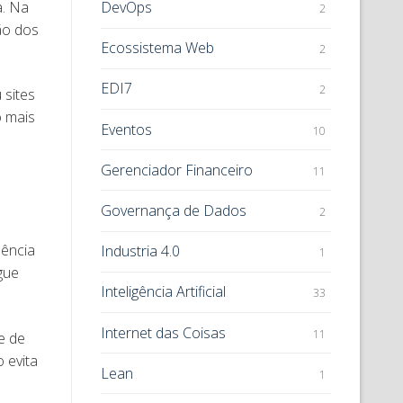
a. Na
DevOps
2
ão dos
Ecossistema Web
2
EDI7
2
 sites
o mais
Eventos
10
Gerenciador Financeiro
11
Governança de Dados
2
dência
Industria 4.0
1
gue
Inteligência Artificial
33
Internet das Coisas
11
e de
 evita
Lean
1