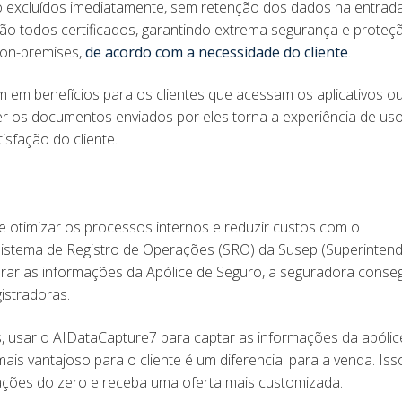
 excluídos imediatamente, sem retenção dos dados na entrad
ão todos certificados, garantindo extrema segurança e proteç
on-premises,
de acordo com a necessidade do cliente
.
 em benefícios para os clientes que acessam os aplicativos ou
r os documentos enviados por eles torna a experiência de us
tisfação do cliente.
e otimizar os processos internos e reduzir custos com o
istema de Registro de Operações (SRO) da Susep (Superinten
urar as informações da Apólice de Seguro, a seguradora conse
istradoras.
, usar o AIDataCapture7 para captar as informações da apólic
ais vantajoso para o cliente é um diferencial para a venda. Isso
mações do zero e receba uma oferta mais customizada.