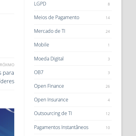
LGPD
8
Meios de Pagamento
14
Mercado de TI
24
Mobile
1
Moeda Digital
3
PRÓXIMO
OB7
s para
3
íderes
Open Finance
26
Open Insurance
4
Outsourcing de TI
12
Pagamentos Instantâneos
10