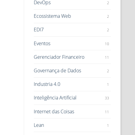
DevOps
2
Ecossistema Web
2
EDI7
2
Eventos
10
Gerenciador Financeiro
11
Governança de Dados
2
Industria 4.0
1
Inteligência Artificial
33
Internet das Coisas
11
Lean
1