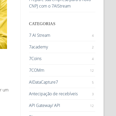
CNPJ com o 7AIStream
CATEGORIAS
7 AI Stream
4
7academy
2
7Coins
4
7COMm
12
AIDataCapture7
5
ar um
Antecipação de recebíveis
3
API Gateway/ API
12