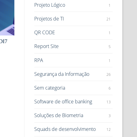
Projeto Lógico
1
Projetos de TI
21
QR CODE
1
DI7
Report Site
5
RPA
1
Segurança da Informação
26
Sem categoria
6
Software de office banking
13
Soluções de Biometria
3
Squads de desenvolvimento
12