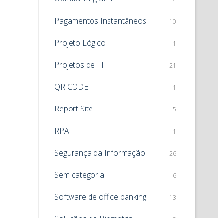
Pagamentos Instantâneos
10
Projeto Lógico
1
Projetos de TI
21
QR CODE
1
Report Site
5
RPA
1
Segurança da Informação
26
Sem categoria
6
Software de office banking
13