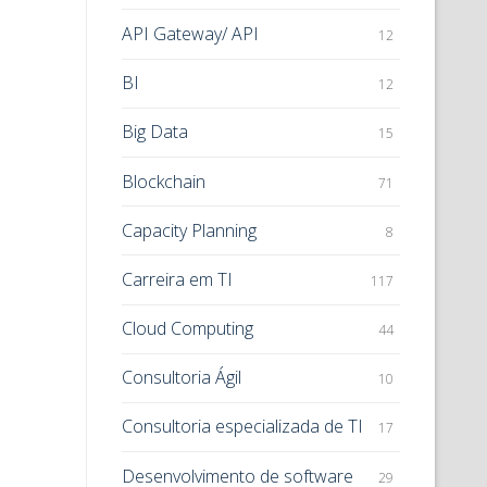
API Gateway/ API
12
BI
12
Big Data
15
Blockchain
71
Capacity Planning
8
Carreira em TI
117
Cloud Computing
44
Consultoria Ágil
10
Consultoria especializada de TI
17
Desenvolvimento de software
29