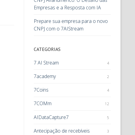
CNPJ Alfanumérico: O Desafio das
Empresas e a Resposta com IA
Prepare sua empresa para o novo
CNPJ com o 7AIStream
CATEGORIAS
7 AI Stream
4
7academy
2
7Coins
4
7COMm
12
AIDataCapture7
5
Antecipação de recebíveis
3