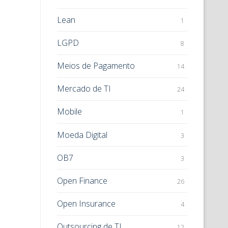
Lean
1
LGPD
8
Meios de Pagamento
14
Mercado de TI
24
Mobile
1
Moeda Digital
3
OB7
3
Open Finance
26
Open Insurance
4
Outsourcing de TI
12