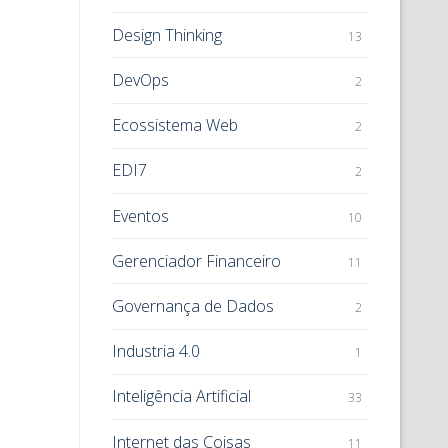
Design Thinking
13
DevOps
2
Ecossistema Web
2
EDI7
2
Eventos
10
Gerenciador Financeiro
11
Governança de Dados
2
Industria 4.0
1
Inteligência Artificial
33
Internet das Coisas
11