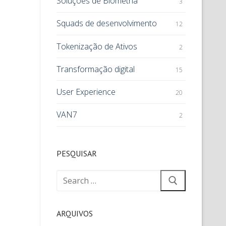
Soluções de Biometria
3
Squads de desenvolvimento
12
Tokenização de Ativos
2
Transformação digital
15
User Experience
20
VAN7
2
PESQUISAR
ARQUIVOS