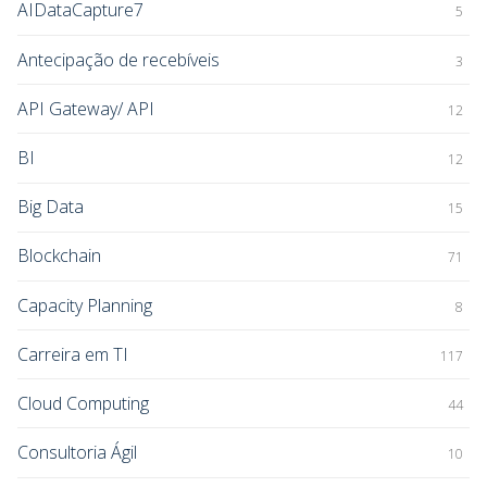
AIDataCapture7
5
Antecipação de recebíveis
3
API Gateway/ API
12
BI
12
Big Data
15
Blockchain
71
Capacity Planning
8
Carreira em TI
117
Cloud Computing
44
Consultoria Ágil
10