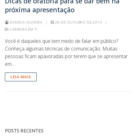
Dicas de oratória para se dar bem na
próxima apresentação
DANIELA OLIVEIRA
|
28 DE OUTUBRO DE 2014
|
CARREIRA EM TI
Você é daqueles que tem medo de falar em público?
Conheça algumas técnicas de comunicação. Muitas
pessoas ficam apavoradas por terem que se apresentar
em…
LEIA MAIS
POSTS RECENTES