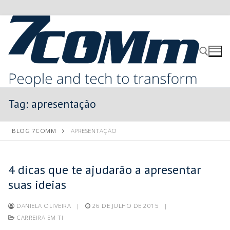
Tag:
apresentação
BLOG 7COMM
APRESENTAÇÃO
4 dicas que te ajudarão a apresentar
suas ideias
DANIELA OLIVEIRA
|
26 DE JULHO DE 2015
|
CARREIRA EM TI