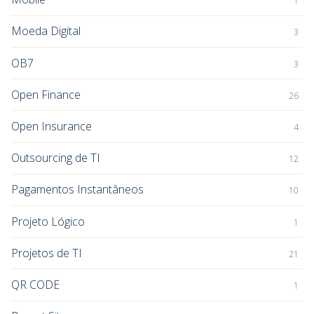
1
Moeda Digital
3
OB7
3
Open Finance
26
Open Insurance
4
Outsourcing de TI
12
Pagamentos Instantâneos
10
Projeto Lógico
1
Projetos de TI
21
QR CODE
1