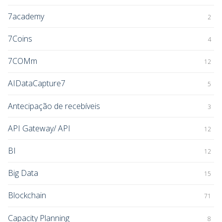
7academy
2
7Coins
4
7COMm
12
AIDataCapture7
5
Antecipação de recebíveis
3
API Gateway/ API
12
BI
12
Big Data
15
Blockchain
71
Capacity Planning
8