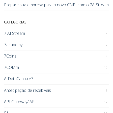
Prepare sua empresa para o novo CNPJ com o 7AIStream
CATEGORIAS
7 AI Stream
4
7academy
2
7Coins
4
7COMm
12
AIDataCapture7
5
Antecipação de recebíveis
3
API Gateway/ API
12
BI