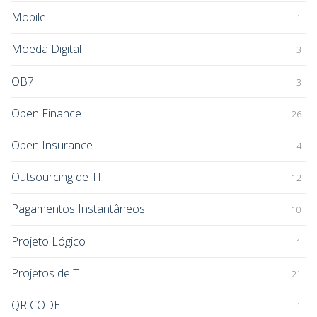
Mobile
1
Moeda Digital
3
OB7
3
Open Finance
26
Open Insurance
4
Outsourcing de TI
12
Pagamentos Instantâneos
10
Projeto Lógico
1
Projetos de TI
21
QR CODE
1