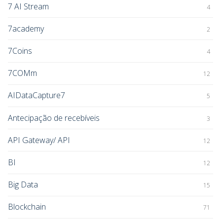
7 AI Stream
4
7academy
2
7Coins
4
7COMm
12
AIDataCapture7
5
Antecipação de recebíveis
3
API Gateway/ API
12
BI
12
Big Data
15
Blockchain
71