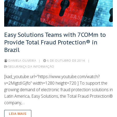
Easy Solutions Teams with 7COMm to
Provide Total Fraud Protection® in
Brazil
DANIELA OLIVEIRA
|
6 DE OUTUBRO DE 2014
|
SEGURANÇA DA INFORMAÇÃO
[kad_youtube url=”https://www.youtube.com/watch?
v=2MigtdIGJfo” width=1280 height=720 ] To support the
growing demand of electronic fraud protection solutions in
Latin America, Easy Solutions, the Total Fraud Protection®
company,…
LEIA MAIS