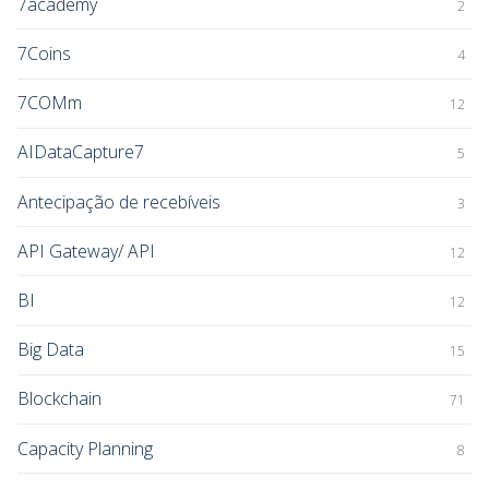
7academy
2
7Coins
4
7COMm
12
AIDataCapture7
5
Antecipação de recebíveis
3
API Gateway/ API
12
BI
12
Big Data
15
Blockchain
71
Capacity Planning
8