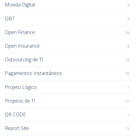
Moeda Digital
3
OB7
3
Open Finance
26
Open Insurance
4
Outsourcing de TI
12
Pagamentos Instantâneos
10
Projeto Lógico
1
Projetos de TI
21
QR CODE
1
Report Site
5