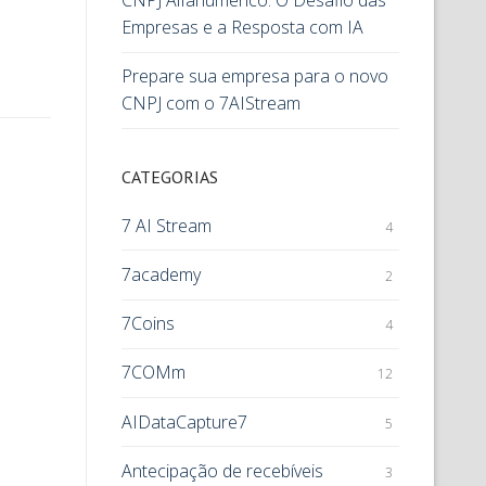
CNPJ Alfanumérico: O Desafio das
Empresas e a Resposta com IA
Prepare sua empresa para o novo
CNPJ com o 7AIStream
CATEGORIAS
7 AI Stream
4
7academy
2
7Coins
4
7COMm
12
AIDataCapture7
5
Antecipação de recebíveis
3