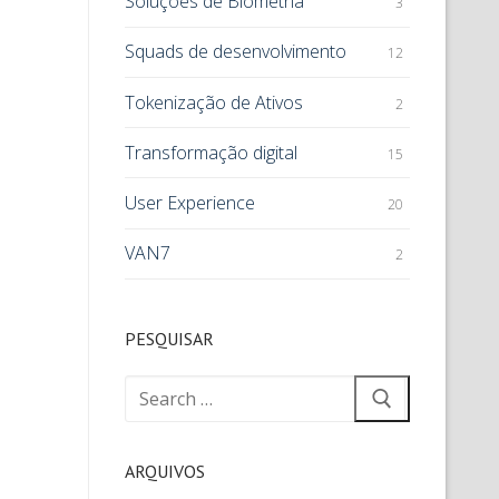
Soluções de Biometria
3
Squads de desenvolvimento
12
Tokenização de Ativos
2
Transformação digital
15
User Experience
20
VAN7
2
PESQUISAR
ARQUIVOS