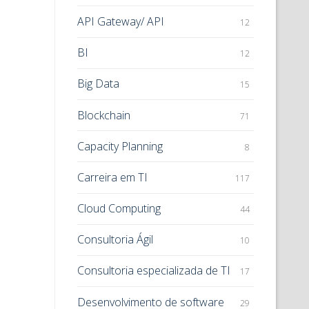
API Gateway/ API
12
BI
12
Big Data
15
Blockchain
71
Capacity Planning
8
Carreira em TI
117
Cloud Computing
44
Consultoria Ágil
10
Consultoria especializada de TI
17
Desenvolvimento de software
29