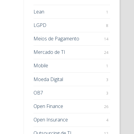
Lean
1
LGPD
8
Meios de Pagamento
14
Mercado de TI
24
Mobile
1
Moeda Digital
3
OB7
3
Open Finance
26
Open Insurance
4
Outsourcing de TI
12