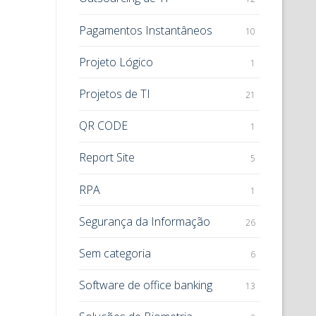
Pagamentos Instantâneos
10
Projeto Lógico
1
Projetos de TI
21
QR CODE
1
Report Site
5
RPA
1
Segurança da Informação
26
Sem categoria
6
Software de office banking
13