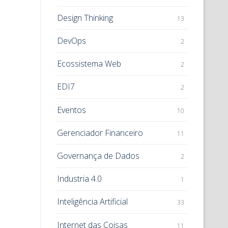
Design Thinking
13
DevOps
2
Ecossistema Web
2
EDI7
2
Eventos
10
Gerenciador Financeiro
11
Governança de Dados
2
Industria 4.0
1
Inteligência Artificial
33
Internet das Coisas
11