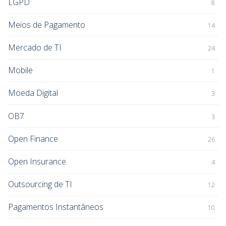
LGPD
8
Meios de Pagamento
14
Mercado de TI
24
Mobile
1
Moeda Digital
3
OB7
3
Open Finance
26
Open Insurance
4
Outsourcing de TI
12
Pagamentos Instantâneos
10