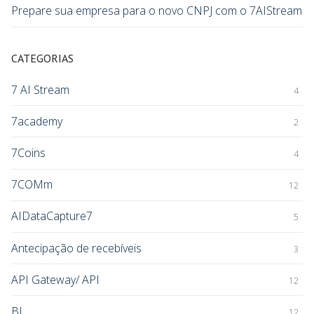
Prepare sua empresa para o novo CNPJ com o 7AIStream
CATEGORIAS
7 AI Stream
4
7academy
2
7Coins
4
7COMm
12
AIDataCapture7
5
Antecipação de recebíveis
3
API Gateway/ API
12
BI
12