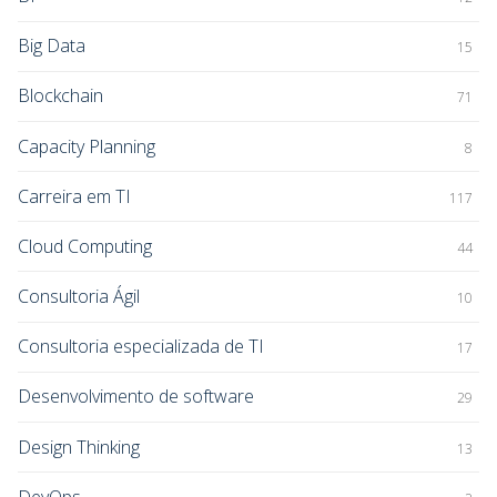
Big Data
15
Blockchain
71
Capacity Planning
8
Carreira em TI
117
Cloud Computing
44
Consultoria Ágil
10
Consultoria especializada de TI
17
Desenvolvimento de software
29
Design Thinking
13
DevOps