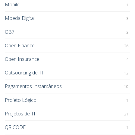
Mobile
1
Moeda Digital
3
OB7
3
Open Finance
26
Open Insurance
4
Outsourcing de TI
12
Pagamentos Instantâneos
10
Projeto Lógico
1
Projetos de TI
21
QR CODE
1