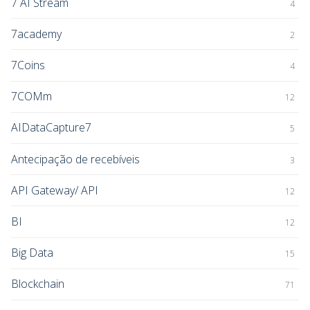
7 AI Stream
4
7academy
2
7Coins
4
7COMm
12
AIDataCapture7
5
Antecipação de recebíveis
3
API Gateway/ API
12
BI
12
Big Data
15
Blockchain
71