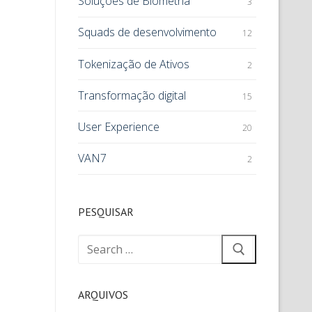
Soluções de Biometria
3
Squads de desenvolvimento
12
Tokenização de Ativos
2
Transformação digital
15
User Experience
20
VAN7
2
PESQUISAR
ARQUIVOS