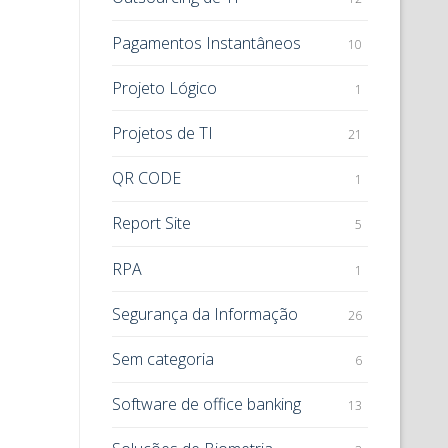
Pagamentos Instantâneos
10
Projeto Lógico
1
Projetos de TI
21
QR CODE
1
Report Site
5
RPA
1
Segurança da Informação
26
Sem categoria
6
Software de office banking
13