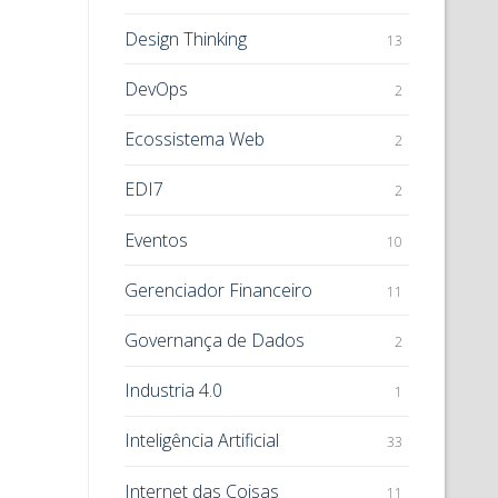
Design Thinking
13
DevOps
2
Ecossistema Web
2
EDI7
2
Eventos
10
Gerenciador Financeiro
11
Governança de Dados
2
Industria 4.0
1
Inteligência Artificial
33
Internet das Coisas
11