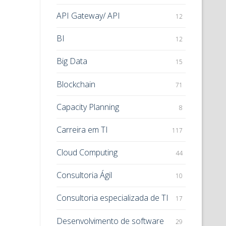
API Gateway/ API
12
BI
12
Big Data
15
Blockchain
71
Capacity Planning
8
Carreira em TI
117
Cloud Computing
44
Consultoria Ágil
10
Consultoria especializada de TI
17
Desenvolvimento de software
29