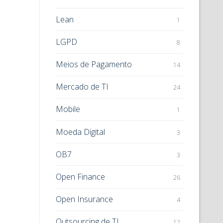
Lean
1
LGPD
8
Meios de Pagamento
14
Mercado de TI
24
Mobile
1
Moeda Digital
3
OB7
3
Open Finance
26
Open Insurance
4
Outsourcing de TI
12