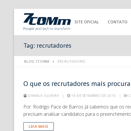
SITE OFICIAL
CONTATO
Tag:
recrutadores
BLOG 7COMM
RECRUTADORES
O que os recrutadores mais procur
DANIELA OLIVEIRA
|
14 DE SETEMBRO DE 2015
|
C
Por: Rodrigo Pace de Barros Já sabemos que os re
precisam analisar candidatos para o preenchiment
LEIA MAIS