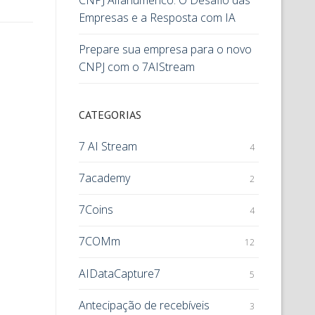
CNPJ Alfanumérico: O Desafio das
Empresas e a Resposta com IA
Prepare sua empresa para o novo
CNPJ com o 7AIStream
CATEGORIAS
7 AI Stream
4
7academy
2
7Coins
4
7COMm
12
AIDataCapture7
5
Antecipação de recebíveis
3