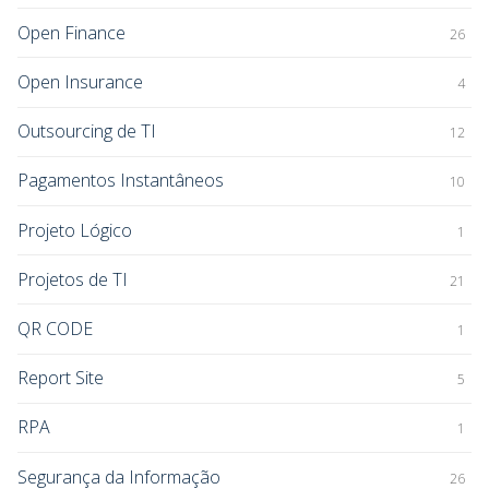
Open Finance
26
Open Insurance
4
Outsourcing de TI
12
Pagamentos Instantâneos
10
Projeto Lógico
1
Projetos de TI
21
QR CODE
1
Report Site
5
RPA
1
Segurança da Informação
26