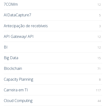
7COMm
12
AIDataCapture7
5
Antecipação de recebíveis
3
API Gateway/ API
12
BI
12
Big Data
15
Blockchain
71
Capacity Planning
8
Carreira em TI
117
Cloud Computing
44