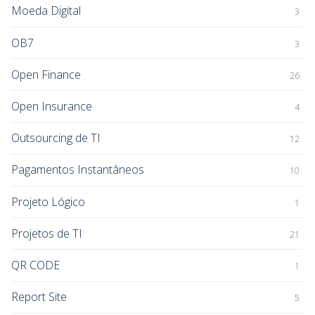
Moeda Digital
3
OB7
3
Open Finance
26
Open Insurance
4
Outsourcing de TI
12
Pagamentos Instantâneos
10
Projeto Lógico
1
Projetos de TI
21
QR CODE
1
Report Site
5