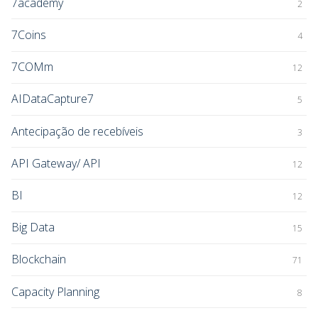
7academy
2
7Coins
4
7COMm
12
AIDataCapture7
5
Antecipação de recebíveis
3
API Gateway/ API
12
BI
12
Big Data
15
Blockchain
71
Capacity Planning
8