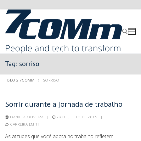
Tag:
sorriso
BLOG 7COMM
SORRISO
Sorrir durante a jornada de trabalho
DANIELA OLIVEIRA
|
28 DE JULHO DE 2015
|
CARREIRA EM TI
As atitudes que você adota no trabalho refletem