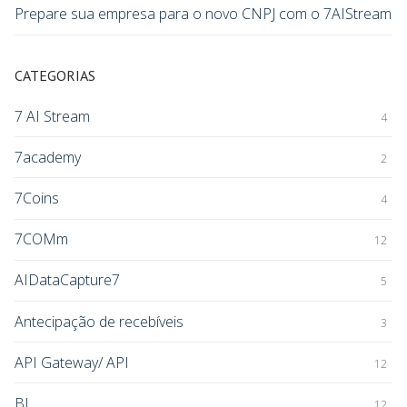
Prepare sua empresa para o novo CNPJ com o 7AIStream
CATEGORIAS
7 AI Stream
4
7academy
2
7Coins
4
7COMm
12
AIDataCapture7
5
Antecipação de recebíveis
3
API Gateway/ API
12
BI
12