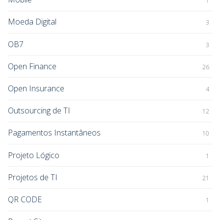
1
Moeda Digital
3
OB7
3
Open Finance
26
Open Insurance
4
Outsourcing de TI
12
Pagamentos Instantâneos
10
Projeto Lógico
1
Projetos de TI
21
QR CODE
1