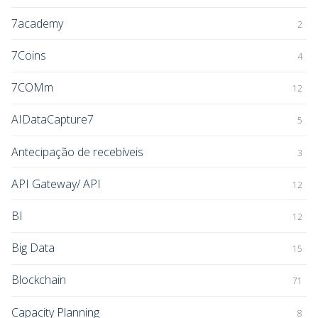
7academy
2
7Coins
4
7COMm
12
AIDataCapture7
5
Antecipação de recebíveis
3
API Gateway/ API
12
BI
12
Big Data
15
Blockchain
71
Capacity Planning
8