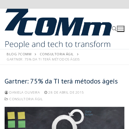
BLOG 7COMM
CONSULTORIA ÁGIL
GARTNER: 75% DA TI TERÁ MÉTODOS ÁGEIS
Gartner: 75% da TI terá métodos ágeis
DANIELA OLIVEIRA
28 DE ABRIL DE 2015
CONSULTORIA ÁGIL