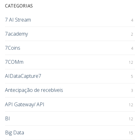
CATEGORIAS
7 AI Stream
4
7academy
2
7Coins
4
7COMm
12
AIDataCapture7
5
Antecipação de recebíveis
3
API Gateway/ API
12
BI
12
Big Data
15