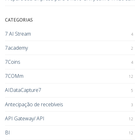
CATEGORIAS
7 AI Stream
4
7academy
2
7Coins
4
7COMm
12
AIDataCapture7
5
Antecipação de recebíveis
3
API Gateway/ API
12
BI
12