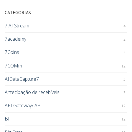
CATEGORIAS
7 AI Stream
4
7academy
2
7Coins
4
7COMm
12
AIDataCapture7
5
Antecipação de recebíveis
3
API Gateway/ API
12
BI
12