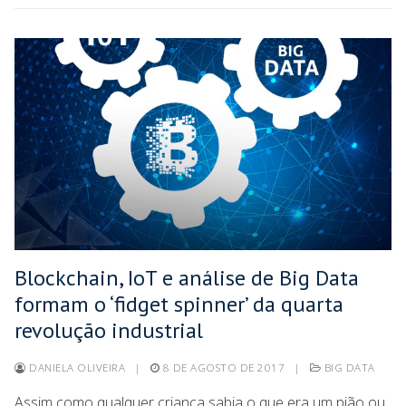
Blockchain, IoT e análise de Big Data
formam o ‘fidget spinner’ da quarta
revolução industrial
DANIELA OLIVEIRA
|
8 DE AGOSTO DE 2017
|
BIG DATA
Assim como qualquer criança sabia o que era um pião ou