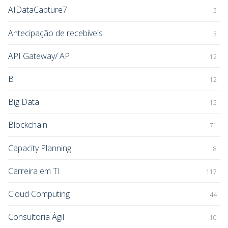
AIDataCapture7
5
Antecipação de recebíveis
3
API Gateway/ API
12
BI
12
Big Data
15
Blockchain
71
Capacity Planning
8
Carreira em TI
117
Cloud Computing
44
Consultoria Ágil
10