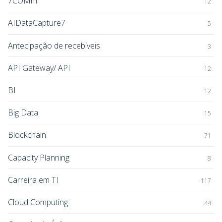
7COMm
12
AIDataCapture7
5
Antecipação de recebíveis
3
API Gateway/ API
12
BI
12
Big Data
15
Blockchain
71
Capacity Planning
8
Carreira em TI
117
Cloud Computing
44