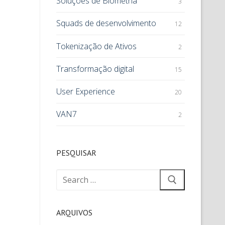
Soluções de Biometria
3
Squads de desenvolvimento
12
Tokenização de Ativos
2
Transformação digital
15
User Experience
20
VAN7
2
PESQUISAR
ARQUIVOS