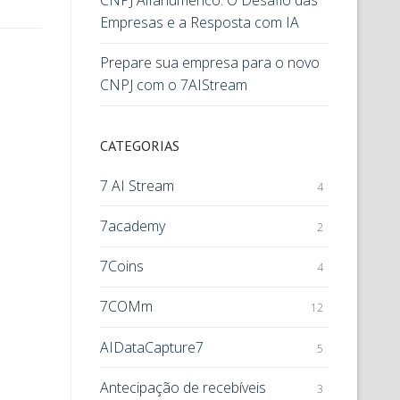
CNPJ Alfanumérico: O Desafio das
Empresas e a Resposta com IA
Prepare sua empresa para o novo
CNPJ com o 7AIStream
CATEGORIAS
7 AI Stream
4
7academy
2
7Coins
4
7COMm
12
AIDataCapture7
5
Antecipação de recebíveis
3