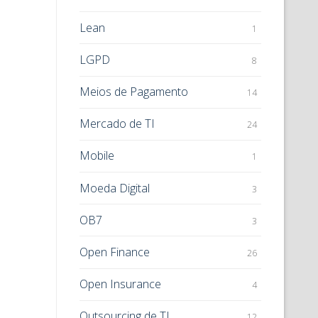
Lean
1
LGPD
8
Meios de Pagamento
14
Mercado de TI
24
Mobile
1
Moeda Digital
3
OB7
3
Open Finance
26
Open Insurance
4
Outsourcing de TI
12