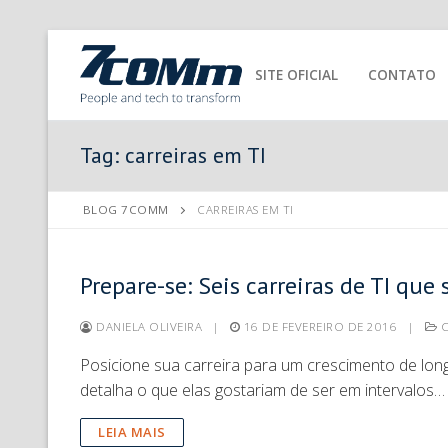
SITE OFICIAL
CONTATO
Tag:
carreiras em TI
BLOG 7COMM
CARREIRAS EM TI
Prepare-se: Seis carreiras de TI qu
DANIELA OLIVEIRA
|
16 DE FEVEREIRO DE 2016
|
C
Posicione sua carreira para um crescimento de lo
detalha o que elas gostariam de ser em intervalos…
LEIA MAIS