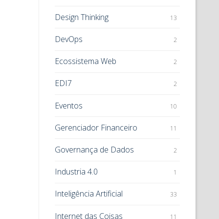
Design Thinking
13
DevOps
2
Ecossistema Web
2
EDI7
2
Eventos
10
Gerenciador Financeiro
11
Governança de Dados
2
Industria 4.0
1
Inteligência Artificial
33
Internet das Coisas
11