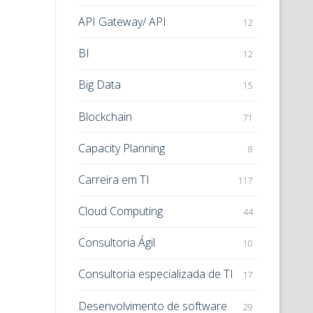
API Gateway/ API
12
BI
12
Big Data
15
Blockchain
71
Capacity Planning
8
Carreira em TI
117
Cloud Computing
44
Consultoria Ágil
10
Consultoria especializada de TI
17
Desenvolvimento de software
29