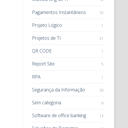
Pagamentos Instantâneos
10
Projeto Lógico
1
Projetos de TI
21
QR CODE
1
Report Site
5
RPA
1
Segurança da Informação
26
Sem categoria
6
Software de office banking
13