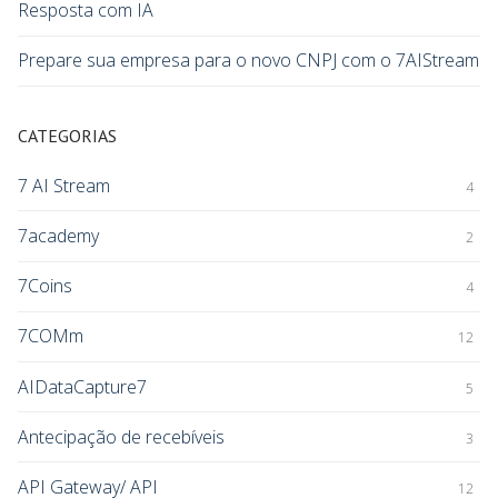
Resposta com IA
Prepare sua empresa para o novo CNPJ com o 7AIStream
CATEGORIAS
7 AI Stream
4
7academy
2
7Coins
4
7COMm
12
AIDataCapture7
5
Antecipação de recebíveis
3
API Gateway/ API
12