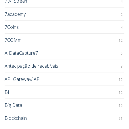
7 AI Stream
4
7academy
2
7Coins
4
7COMm
12
AIDataCapture7
5
Antecipação de recebíveis
3
API Gateway/ API
12
BI
12
Big Data
15
Blockchain
71