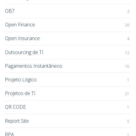
OB7
3
Open Finance
26
Open Insurance
4
Outsourcing de TI
12
Pagamentos Instantâneos
10
Projeto Lógico
1
Projetos de TI
21
QR CODE
1
Report Site
5
RPA
1