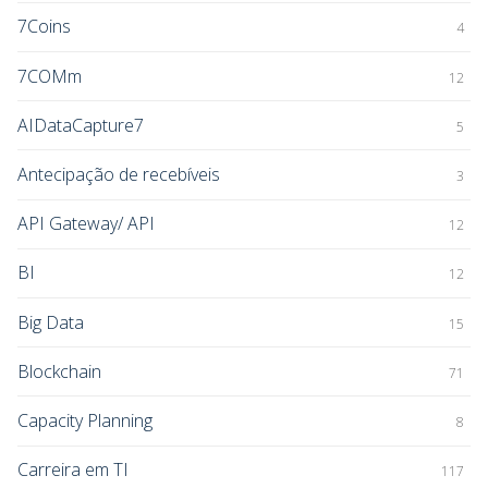
7Coins
4
7COMm
12
AIDataCapture7
5
Antecipação de recebíveis
3
API Gateway/ API
12
BI
12
Big Data
15
Blockchain
71
Capacity Planning
8
Carreira em TI
117