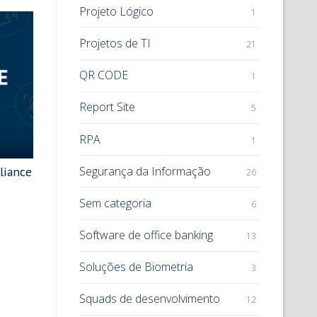
Projeto Lógico
1
Projetos de TI
21
QR CODE
1
Report Site
5
RPA
1
liance
Segurança da Informação
26
Sem categoria
6
Software de office banking
13
Soluções de Biometria
3
Squads de desenvolvimento
12