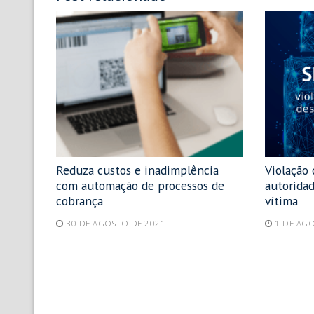
Reduza custos e inadimplência
Violação
com automação de processos de
autorida
cobrança
vítima
30 DE AGOSTO DE 2021
1 DE AG