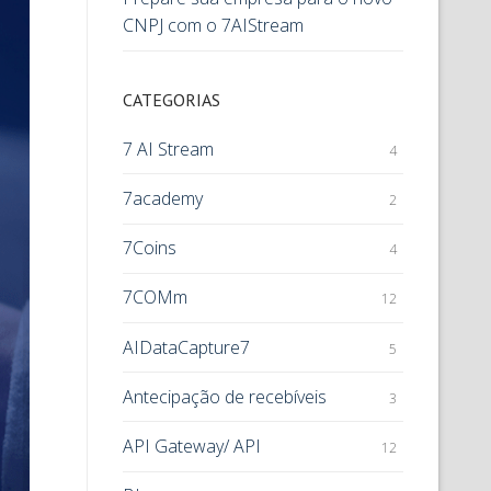
CNPJ com o 7AIStream
CATEGORIAS
7 AI Stream
4
7academy
2
7Coins
4
7COMm
12
AIDataCapture7
5
Antecipação de recebíveis
3
API Gateway/ API
12