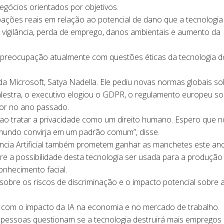
egócios orientados por objetivos.
ções reais em relação ao potencial de dano que a tecnologi
vigilância, perda de emprego, danos ambientais e aumento da
s preocupação atualmente com questões éticas da tecnologia 
da Microsoft, Satya Nadella. Ele pediu novas normas globais s
a palestra, o executivo elogiou o GDPR, o regulamento europeu s
gor no ano passado.
ao tratar a privacidade como um direito humano. Espero que 
mundo convirja em um padrão comum”, disse.
ência Artificial também prometem ganhar as manchetes este ano
e a possibilidade desta tecnologia ser usada para a produção
nhecimento facial.
sobre os riscos de discriminação e o impacto potencial sobre 
 com o impacto da IA na economia e no mercado de trabalho.
 pessoas questionam se a tecnologia destruirá mais empregos