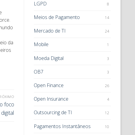
LGPD
8
e
Meios de Pagamento
14
orce.
 mundo
Mercado de TI
24
meio da
Mobile
1
ceiros
Moeda Digital
3
OB7
3
Open Finance
26
RÓXIMO
Open Insurance
4
o foco
igital
Outsourcing de TI
12
Pagamentos Instantâneos
10