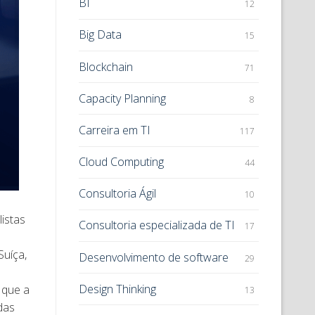
BI
12
Big Data
15
Blockchain
71
Capacity Planning
8
Carreira em TI
117
Cloud Computing
44
Consultoria Ágil
10
istas
Consultoria especializada de TI
17
Suíça,
Desenvolvimento de software
29
Design Thinking
 que a
13
das