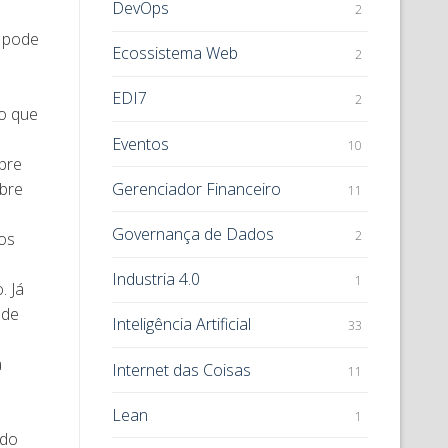
DevOps
2
a pode
Ecossistema Web
2
EDI7
2
do que
Eventos
10
obre
Gerenciador Financeiro
obre
11
Governança de Dados
2
nos
Industria 4.0
1
. Já
 de
Inteligência Artificial
33
a
Internet das Coisas
11
Lean
1
 do