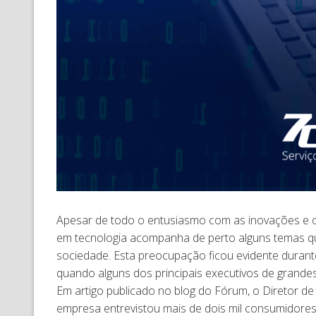
Apesar de todo o entusiasmo com as inovações e o
em tecnologia acompanha de perto alguns temas qu
sociedade. Esta preocupação ficou evidente durant
quando alguns dos principais executivos de grande
Em artigo publicado no blog do Fórum, o Diretor de
empresa entrevistou mais de dois mil consumidore