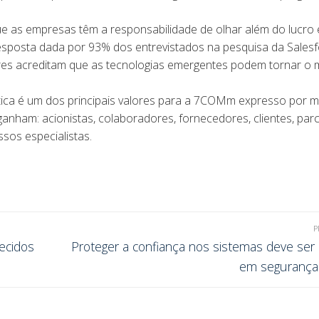
e as empresas têm a responsabilidade de olhar além do lucro 
resposta dada por 93% dos entrevistados na pesquisa da Salesf
s acreditam que as tecnologias emergentes podem tornar o
e ética é um dos principais valores para a 7COMm expresso por 
nham: acionistas, colaboradores, fornecedores, clientes, par
sos especialistas.
P
ecidos
Proteger a confiança nos sistemas deve ser 
em segurança d