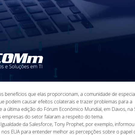
s benefícios que elas proporcionam, a comunidade de especial
e podem causar efeitos colaterais e trazer problemas para a
e a última edição do Fórum Econômico Mundial, em Davos, na 
s empresas do setor falaram a respeito do tema.
 Igualdade da Salesforce, Tony Prophet, por exemplo, informou
s nos EUA para entender melhor as percepções sobre o papel 