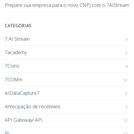
Prepare sua empresa para o novo CNPJ com o 7AIStream
CATEGORIAS
7 AI Stream
4
7academy
2
7Coins
4
7COMm
12
AIDataCapture7
5
Antecipação de recebíveis
3
API Gateway/ API
12
BI
12