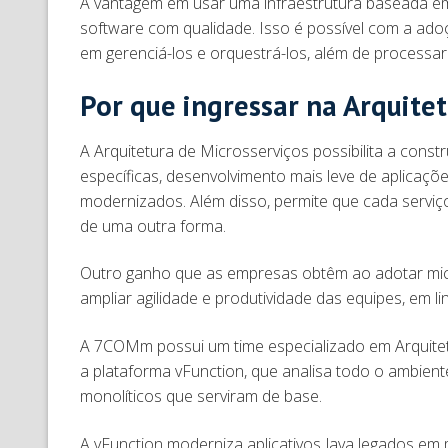
A vantagem em usar uma infraestrutura baseada em
software com qualidade. Isso é possível com a adoç
em gerenciá-los e orquestrá-los, além de processa
Por que ingressar na Arquite
A Arquitetura de Microsserviços possibilita a cons
específicas, desenvolvimento mais leve de aplicaçõ
modernizados. Além disso, permite que cada serviç
de uma outra forma.
Outro ganho que as empresas obtêm ao adotar micr
ampliar agilidade e produtividade das equipes, em 
A 7COMm possui um time especializado em Arquitet
a plataforma vFunction, que analisa todo o ambien
monolíticos que serviram de base.
A vFunction moderniza aplicativos Java legados em