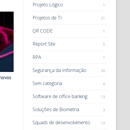
Projeto Lógico
1
Projetos de TI
21
QR CODE
1
Report Site
5
RPA
1
Segurança da Informação
26
 novos
Sem categoria
6
Software de office banking
13
Soluções de Biometria
3
Squads de desenvolvimento
12