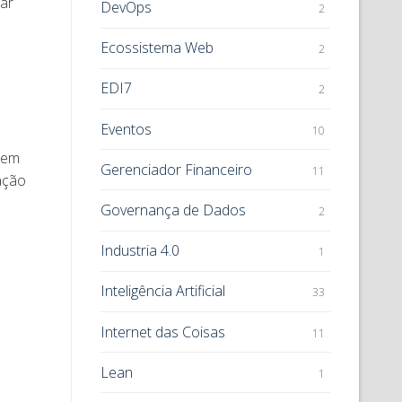
ar
DevOps
2
Ecossistema Web
2
EDI7
2
Eventos
10
rem
Gerenciador Financeiro
11
ação
Governança de Dados
2
Industria 4.0
1
Inteligência Artificial
33
Internet das Coisas
11
Lean
1