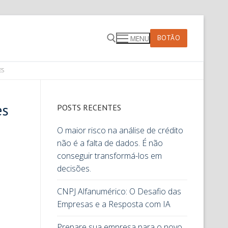
BOTÃO
MENU
ES
es
POSTS RECENTES
O maior risco na análise de crédito
não é a falta de dados. É não
conseguir transformá-los em
decisões.
CNPJ Alfanumérico: O Desafio das
Empresas e a Resposta com IA
Prepare sua empresa para o novo