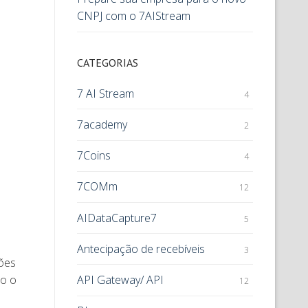
CNPJ com o 7AIStream
CATEGORIAS
7 AI Stream
4
7academy
2
7Coins
4
7COMm
12
AIDataCapture7
5
Antecipação de recebíveis
3
ções
API Gateway/ API
do o
12