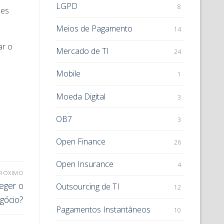
LGPD
8
ões
Meios de Pagamento
14
ar o
Mercado de TI
24
Mobile
1
Moeda Digital
3
OB7
3
Open Finance
26
Open Insurance
4
RÓXIMO
eger o
Outsourcing de TI
12
gócio?
Pagamentos Instantâneos
10