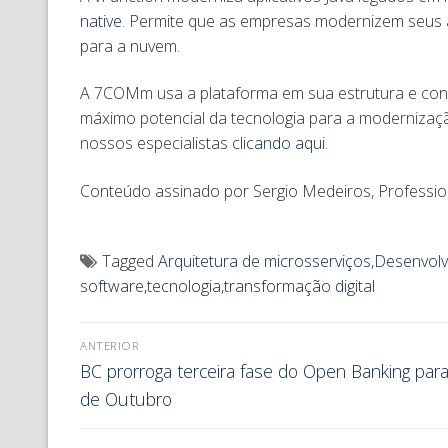
native
. Permite que as empresas modernizem seus a
para a nuvem.
A 7COMm usa a plataforma em sua estrutura e con
máximo potencial da tecnologia para a modernizaçã
nossos especialistas
clicando aqui
.
Conteúdo assinado por Sergio Medeiros, Professiona
Tagged
Arquitetura de microsserviços
,
Desenvolv
software
,
tecnologia
,
transformação digital
ANTERIOR
BC prorroga terceira fase do Open Banking para 
de Outubro