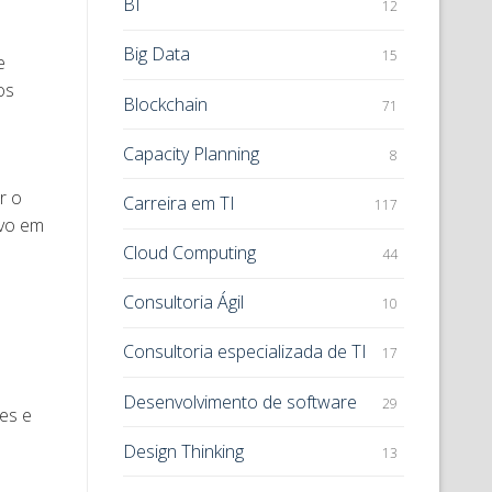
BI
12
Big Data
15
e
os
Blockchain
71
Capacity Planning
8
r o
Carreira em TI
117
ivo em
Cloud Computing
44
Consultoria Ágil
10
Consultoria especializada de TI
17
Desenvolvimento de software
29
es e
Design Thinking
13