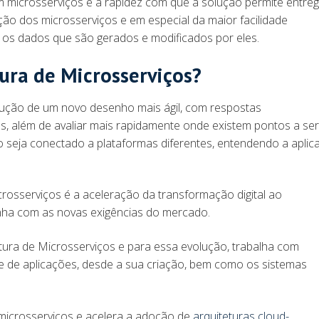
 microsserviços é a rapidez com que a solução permite entreg
ão dos microsserviços e em especial da maior facilidade
r os dados que são gerados e modificados por eles.
tura de Microsserviços?
trução de um novo desenho mais ágil, com respostas
es, além de avaliar mais rapidamente onde existem pontos a se
o seja conectado a plataformas diferentes, entendendo a aplic
osserviços é a aceleração da transformação digital ao
linha com as novas exigências do mercado.
ura de Microsserviços e para essa evolução, trabalha com
te de aplicações, desde a sua criação, bem como os sistemas
 microsserviços e acelera a adoção de
arquiteturas cloud-