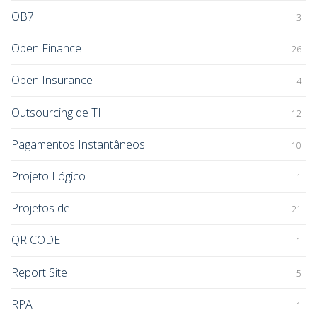
OB7
3
Open Finance
26
Open Insurance
4
Outsourcing de TI
12
Pagamentos Instantâneos
10
Projeto Lógico
1
Projetos de TI
21
QR CODE
1
Report Site
5
RPA
1