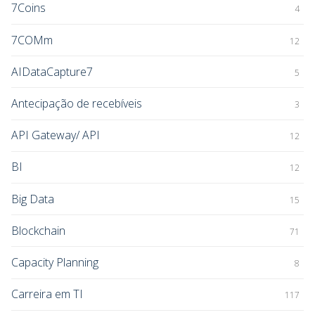
7Coins
4
7COMm
12
AIDataCapture7
5
Antecipação de recebíveis
3
API Gateway/ API
12
BI
12
Big Data
15
Blockchain
71
Capacity Planning
8
Carreira em TI
117