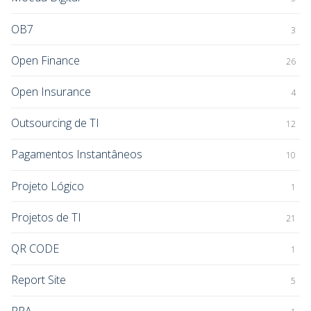
OB7
3
Open Finance
26
Open Insurance
4
Outsourcing de TI
12
Pagamentos Instantâneos
10
Projeto Lógico
1
Projetos de TI
21
QR CODE
1
Report Site
5