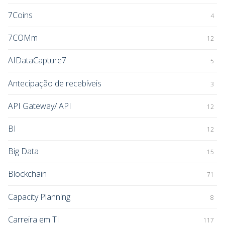
7Coins
4
7COMm
12
AIDataCapture7
5
Antecipação de recebíveis
3
API Gateway/ API
12
BI
12
Big Data
15
Blockchain
71
Capacity Planning
8
Carreira em TI
117