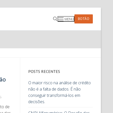
BOTÃO
MENU
POSTS RECENTES
ção
O maior risco na análise de crédito
não é a falta de dados. É não
conseguir transformá-los em
G
decisões.
nto de
ma das