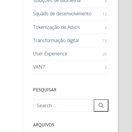
Soluções de Biometria
3
Squads de desenvolvimento
12
Tokenização de Ativos
2
Transformação digital
15
User Experience
20
VAN7
2
PESQUISAR
ARQUIVOS