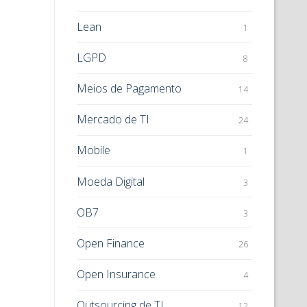
Lean
1
LGPD
8
Meios de Pagamento
14
Mercado de TI
24
Mobile
1
Moeda Digital
3
OB7
3
Open Finance
26
Open Insurance
4
Outsourcing de TI
12