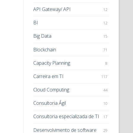
API Gateway/ API
12
BI
12
Big Data
15
Blockchain
71
Capacity Planning
8
Carreira em TI
117
Cloud Computing
44
Consultoria Ágil
10
Consultoria especializada de TI
17
Desenvolvimento de software
29