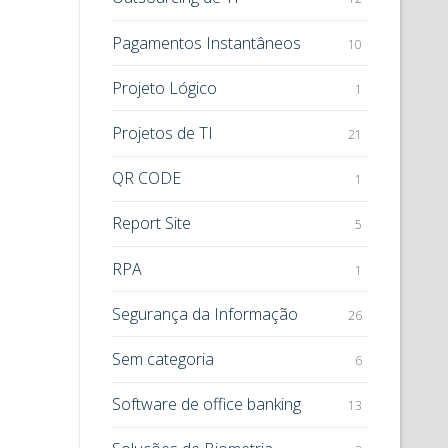
Pagamentos Instantâneos
10
Projeto Lógico
1
Projetos de TI
21
QR CODE
1
Report Site
5
RPA
1
Segurança da Informação
26
Sem categoria
6
Software de office banking
13