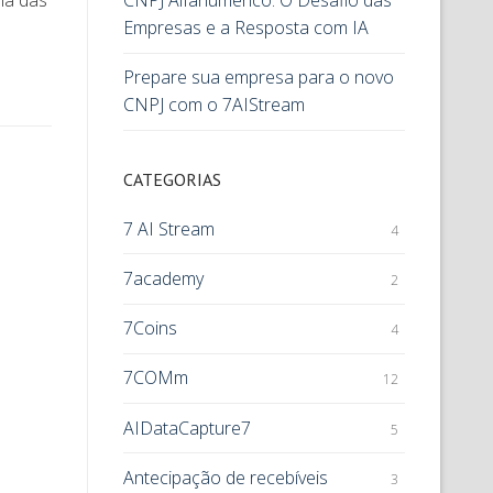
CNPJ Alfanumérico: O Desafio das
Empresas e a Resposta com IA
Prepare sua empresa para o novo
CNPJ com o 7AIStream
CATEGORIAS
7 AI Stream
4
7academy
2
7Coins
4
7COMm
12
AIDataCapture7
5
Antecipação de recebíveis
3