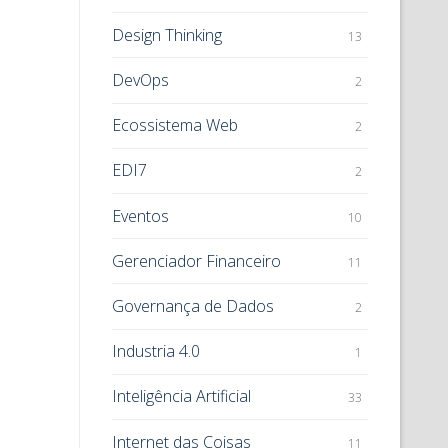
Design Thinking
13
DevOps
2
Ecossistema Web
2
EDI7
2
Eventos
10
Gerenciador Financeiro
11
Governança de Dados
2
Industria 4.0
1
Inteligência Artificial
33
Internet das Coisas
11