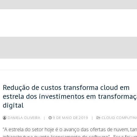
Redução de custos transforma cloud em
estrela dos investimentos em transforma
digital
DANIELA OLIVEIRA
|
9 DE MAIO DE 2019
|
CLOUD COMPUTIN
“A estrela do setor hoje é o avanço das ofertas de nuvem, ta
infraestrutura quanto licenciamento de software”. Essa foi u