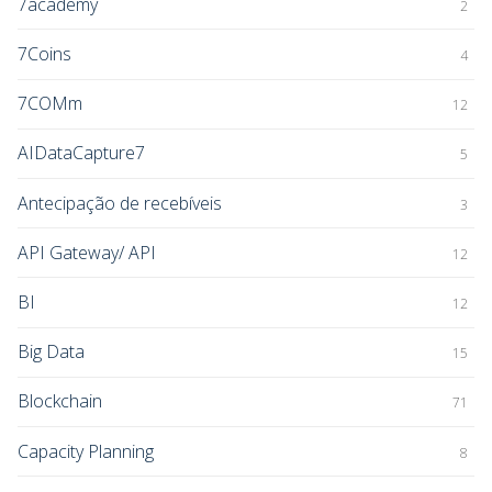
7academy
2
7Coins
4
7COMm
12
AIDataCapture7
5
Antecipação de recebíveis
3
API Gateway/ API
12
BI
12
Big Data
15
Blockchain
71
Capacity Planning
8