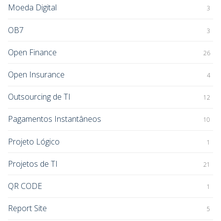
Moeda Digital
3
OB7
3
Open Finance
26
Open Insurance
4
Outsourcing de TI
12
Pagamentos Instantâneos
10
Projeto Lógico
1
Projetos de TI
21
QR CODE
1
Report Site
5