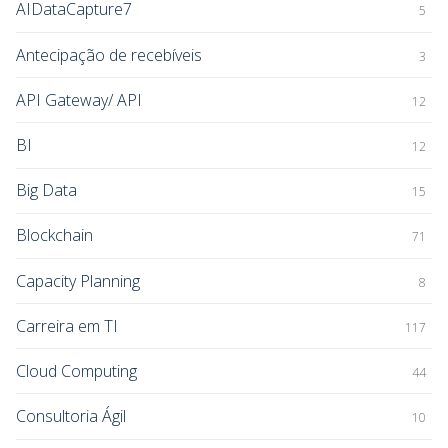
AIDataCapture7
5
Antecipação de recebíveis
3
API Gateway/ API
12
BI
12
Big Data
15
Blockchain
71
Capacity Planning
8
Carreira em TI
117
Cloud Computing
44
Consultoria Ágil
10