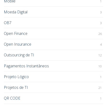
Mobile
1
Moeda Digital
3
OB7
3
Open Finance
26
Open Insurance
4
Outsourcing de TI
12
Pagamentos Instantâneos
10
Projeto Lógico
1
Projetos de TI
21
QR CODE
1