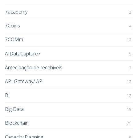
7academy
2
7Coins
4
7COMm
12
AIDataCapture7
5
Antecipação de recebíveis
3
API Gateway/ API
12
BI
12
Big Data
15
Blockchain
71
Capacity Planning
8