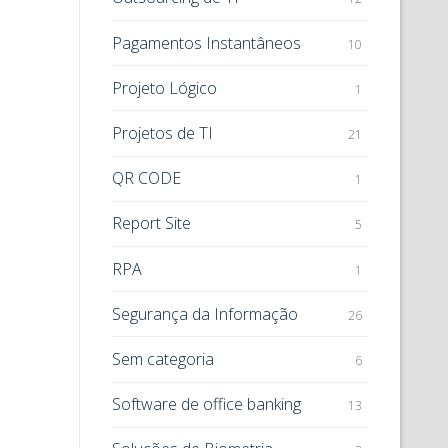
Pagamentos Instantâneos
10
Projeto Lógico
1
Projetos de TI
21
QR CODE
1
Report Site
5
RPA
1
Segurança da Informação
26
Sem categoria
6
Software de office banking
13