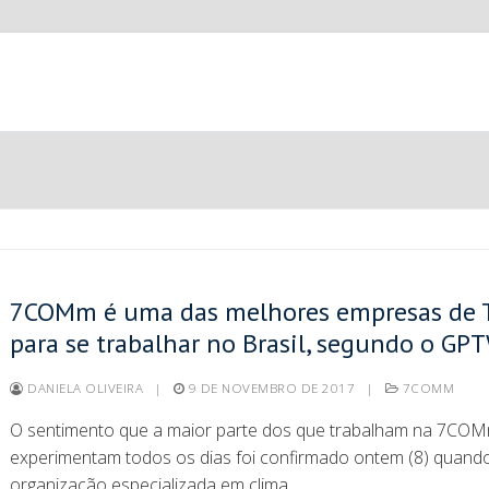
7COMm é uma das melhores empresas de 
para se trabalhar no Brasil, segundo o GP
DANIELA OLIVEIRA
|
9 DE NOVEMBRO DE 2017
|
7COMM
O sentimento que a maior parte dos que trabalham na 7CO
experimentam todos os dias foi confirmado ontem (8) quand
organização especializada em clima…