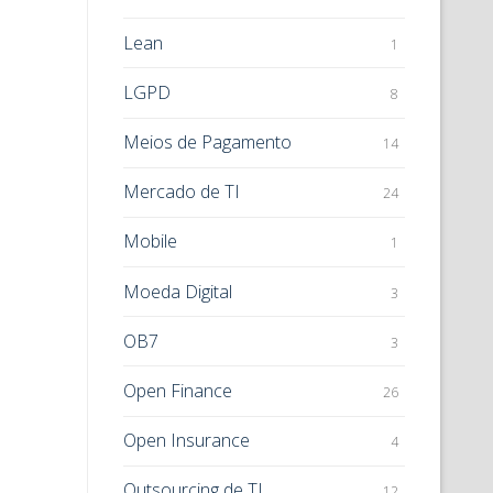
Lean
1
LGPD
8
Meios de Pagamento
14
Mercado de TI
24
Mobile
1
Moeda Digital
3
OB7
3
Open Finance
26
Open Insurance
4
Outsourcing de TI
12