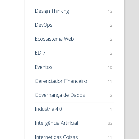
Design Thinking
13
DevOps
2
Ecossistema Web
2
EDI7
2
Eventos
10
Gerenciador Financeiro
11
Governança de Dados
2
Industria 4.0
1
Inteligência Artificial
33
Internet das Coisas
11