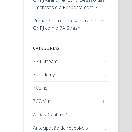
CNPJ Alfanumérico: O Desafio das
Empresas e a Resposta com IA
Prepare sua empresa para o novo
CNPJ com o 7AIStream
CATEGORIAS
7 AI Stream
4
7academy
2
7Coins
4
7COMm
12
AIDataCapture7
5
Antecipação de recebíveis
3