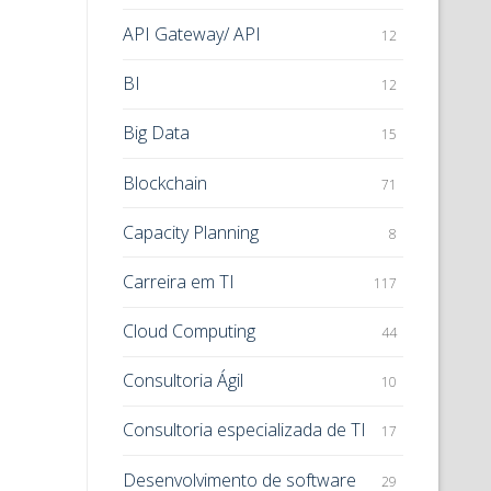
API Gateway/ API
12
BI
12
Big Data
15
Blockchain
71
Capacity Planning
8
Carreira em TI
117
Cloud Computing
44
Consultoria Ágil
10
Consultoria especializada de TI
17
Desenvolvimento de software
29