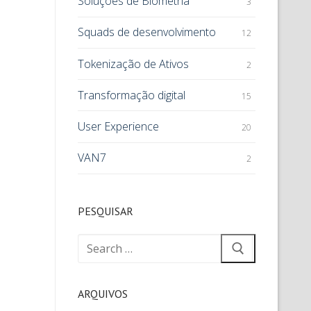
Soluções de Biometria
3
Squads de desenvolvimento
12
Tokenização de Ativos
2
Transformação digital
15
User Experience
20
VAN7
2
PESQUISAR
ARQUIVOS