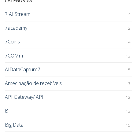
CATEGORIAS
7 AI Stream
4
7academy
2
7Coins
4
7COMm
12
AIDataCapture7
5
Antecipação de recebíveis
3
API Gateway/ API
12
BI
12
Big Data
15