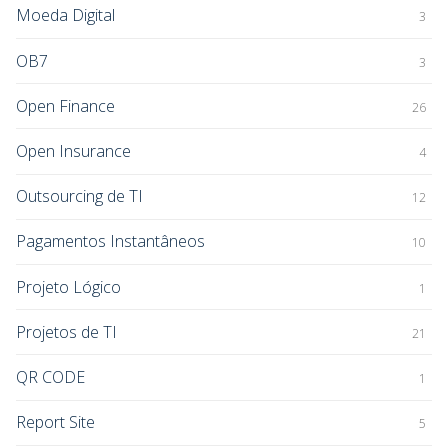
Moeda Digital
3
OB7
3
Open Finance
26
Open Insurance
4
Outsourcing de TI
12
Pagamentos Instantâneos
10
Projeto Lógico
1
Projetos de TI
21
QR CODE
1
Report Site
5