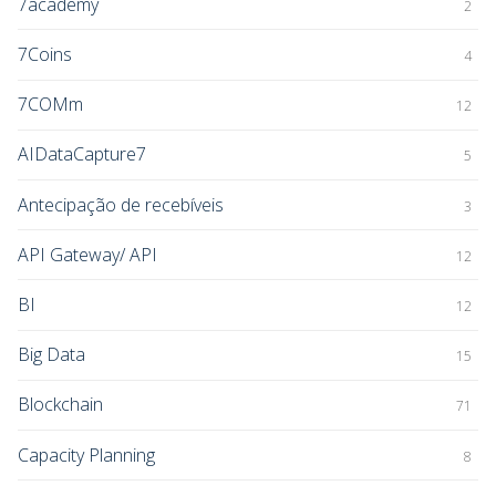
7academy
2
7Coins
4
7COMm
12
AIDataCapture7
5
Antecipação de recebíveis
3
API Gateway/ API
12
BI
12
Big Data
15
Blockchain
71
Capacity Planning
8