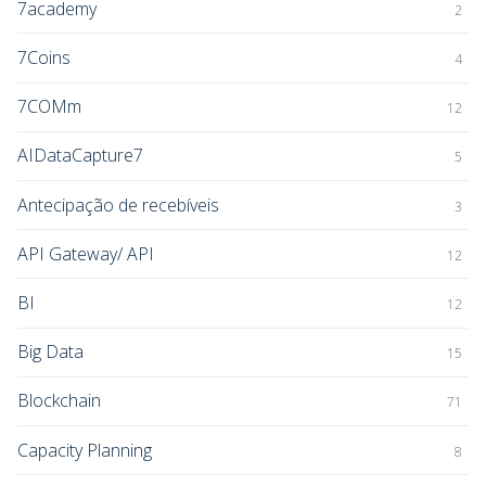
7academy
2
7Coins
4
7COMm
12
AIDataCapture7
5
Antecipação de recebíveis
3
API Gateway/ API
12
BI
12
Big Data
15
Blockchain
71
Capacity Planning
8