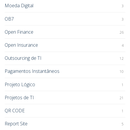
Moeda Digital
3
OB7
3
Open Finance
26
Open Insurance
4
Outsourcing de TI
12
Pagamentos Instantâneos
10
Projeto Lógico
1
Projetos de TI
21
QR CODE
1
Report Site
5