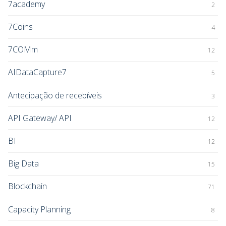
7academy
2
7Coins
4
7COMm
12
AIDataCapture7
5
Antecipação de recebíveis
3
API Gateway/ API
12
BI
12
Big Data
15
Blockchain
71
Capacity Planning
8