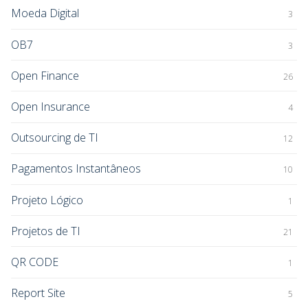
Moeda Digital
3
OB7
3
Open Finance
26
Open Insurance
4
Outsourcing de TI
12
Pagamentos Instantâneos
10
Projeto Lógico
1
Projetos de TI
21
QR CODE
1
Report Site
5