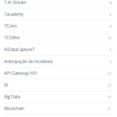
7 AI Stream
4
7academy
2
7Coins
4
7COMm
12
AIDataCapture7
5
Antecipação de recebíveis
3
API Gateway/ API
12
BI
12
Big Data
15
Blockchain
71