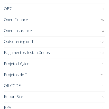
OB7
3
Open Finance
26
Open Insurance
4
Outsourcing de TI
12
Pagamentos Instantâneos
10
Projeto Lógico
1
Projetos de TI
21
QR CODE
1
Report Site
5
RPA
1