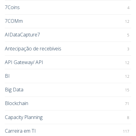
7Coins
4
7COMm
12
AIDataCapture7
5
Antecipação de recebíveis
3
API Gateway/ API
12
BI
12
Big Data
15
Blockchain
71
Capacity Planning
8
Carreira em TI
117