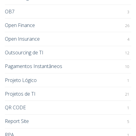
OB7
3
Open Finance
26
Open Insurance
4
Outsourcing de TI
12
Pagamentos Instantâneos
10
Projeto Lógico
1
Projetos de TI
21
QR CODE
1
Report Site
5
RPA
1