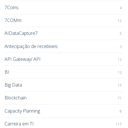
7Coins
4
7COMm
12
AIDataCapture7
5
Antecipação de recebíveis
3
API Gateway/ API
12
BI
12
Big Data
15
Blockchain
71
Capacity Planning
8
Carreira em TI
117