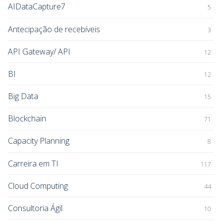
AIDataCapture7
5
Antecipação de recebíveis
3
API Gateway/ API
12
BI
12
Big Data
15
Blockchain
71
Capacity Planning
8
Carreira em TI
117
Cloud Computing
44
Consultoria Ágil
10