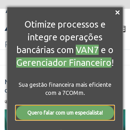
Otimize processos e
integre operações
bancárias com
VAN7
e o
BLOG 7COMM
GERENCIADOR FINANCEIRO
Gerenciador Financeiro
!
MOHAWK AMPLIA EFICIÊNCIA OPERACIONAL COM VAN DA 7COMM
Mohawk amplia eficiência operacional
Sua gestão financeira mais eficiente
com VAN da 7COMm
com a 7COMm.
DANIELA OLIVEIRA
5 DE DEZEMBRO DE 2024
VAN7
Quero falar com um especialista!