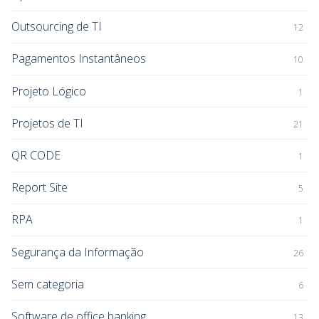
Outsourcing de TI
12
Pagamentos Instantâneos
10
Projeto Lógico
1
Projetos de TI
21
QR CODE
1
Report Site
5
RPA
1
Segurança da Informação
26
Sem categoria
6
Software de office banking
13