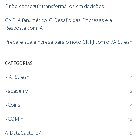
É não conseguir transformá-los em decisões.
CNPJ Alfanumérico: O Desafio das Empresas e a
Resposta com IA
Prepare sua empresa para o novo CNPJ com o 7AIStream
CATEGORIAS
7 AI Stream
4
7academy
2
7Coins
4
7COMm
12
AIDataCapture7
5